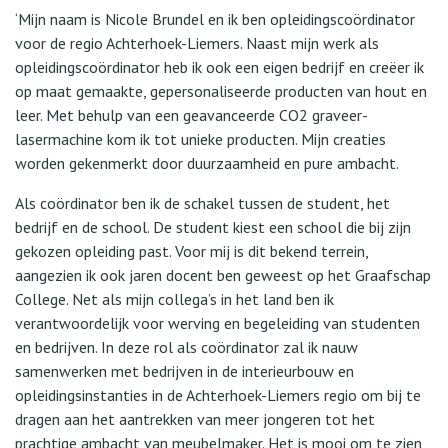
‘Mijn naam is Nicole Brundel en ik ben opleidingscoördinator
voor de regio Achterhoek-Liemers. Naast mijn werk als
opleidingscoördinator heb ik ook een eigen bedrijf en creëer ik
op maat gemaakte, gepersonaliseerde producten van hout en
leer. Met behulp van een geavanceerde CO2 graveer-
lasermachine kom ik tot unieke producten. Mijn creaties
worden gekenmerkt door duurzaamheid en pure ambacht.
Als coördinator ben ik de schakel tussen de student, het
bedrijf en de school. De student kiest een school die bij zijn
gekozen opleiding past. Voor mij is dit bekend terrein,
aangezien ik ook jaren docent ben geweest op het Graafschap
College. Net als mijn collega’s in het land ben ik
verantwoordelijk voor werving en begeleiding van studenten
en bedrijven. In deze rol als coördinator zal ik nauw
samenwerken met bedrijven in de interieurbouw en
opleidingsinstanties in de Achterhoek-Liemers regio om bij te
dragen aan het aantrekken van meer jongeren tot het
prachtige ambacht van meubelmaker. Het is mooi om te zien