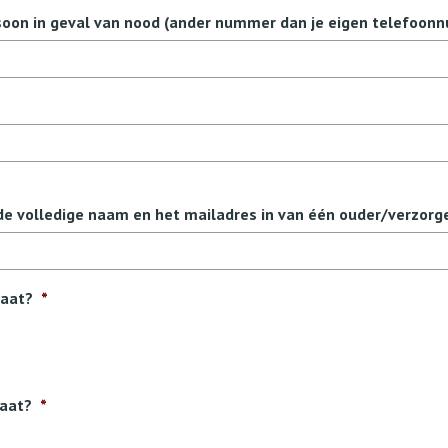
on in geval van nood (ander nummer dan je eigen telefoon
 de volledige naam en het mailadres in van één ouder/verzorg
caat?
*
caat?
*