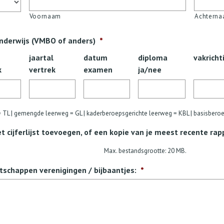
Voornaam
Achtern
onderwijs (VMBO of anders)
*
jaartal
datum
diploma
vakricht
k
vertrek
examen
ja/nee
= TL | gemengde leerweg = GL | kaderberoepsgerichte leerweg = KBL | basisbero
cijferlijst toevoegen, of een kopie van je meest recente rap
Max. bestandsgrootte: 20 MB.
atschappen verenigingen / bijbaantjes:
*