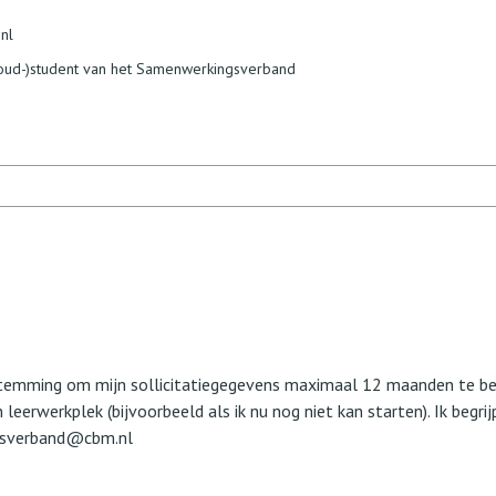
nl
/(oud-)student van het Samenwerkingsverband
emming om mijn sollicitatiegegevens maximaal 12 maanden te bew
erwerkplek (bijvoorbeeld als ik nu nog niet kan starten). Ik begri
gsverband@cbm.nl