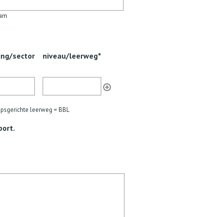
aam
ing/sector
niveau/leerweg*
epsgerichte leerweg = BBL
port.