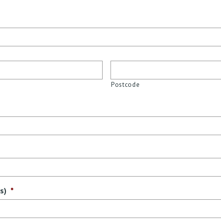
Postcode
s)
*