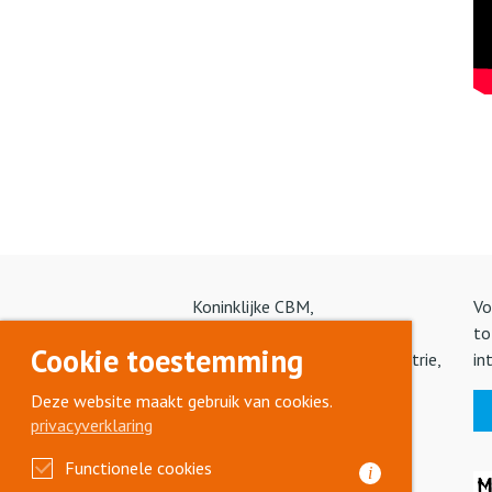
Koninklijke CBM,
Vo
branchevereniging voor
to
Cookie toestemming
interieurbouw en meubelindustrie,
in
investeert in opleiden, eigen
Deze website maakt gebruik van cookies.
kwaliteit en vakmanschap.
privacyverklaring
Functionele cookies
i