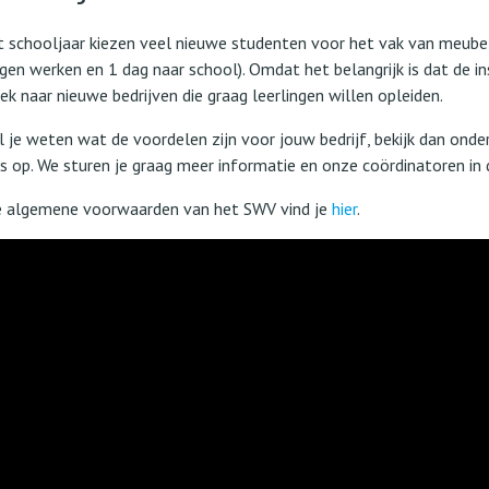
t schooljaar kiezen veel nieuwe studenten voor het vak van meube
gen werken en 1 dag naar school). Omdat het belangrijk is dat de ins
ek naar nieuwe bedrijven die graag leerlingen willen opleiden.
l je weten wat de voordelen zijn voor jouw bedrijf, bekijk dan on
s op. We sturen je graag meer informatie en onze coördinatoren in d
 algemene voorwaarden van het SWV vind je
hier
.