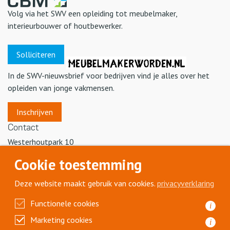
Volg via het SWV een opleiding tot meubelmaker,
interieurbouwer of houtbewerker.
Solliciteren
In de SWV-nieuwsbrief voor bedrijven vind je alles over het
opleiden van jonge vakmensen.
Inschrijven
Contact
Westerhoutpark 10
2012 JM Haarlem
Cookie toestemming
T
023 515 88 30
samenwerkingsverband@cbm.nl
Deze website maakt gebruik van cookies.
privacyverklaring
Volg ons
Functionele cookies
i
Marketing cookies
i